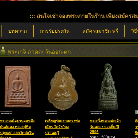
::: สนใจเช่าจองพระภายในร้าน เพียงสมัครสมาชิกก็เข้า
บทความ
การรับประกัน
สมัครสมาชิก ฟรี
วิธ
พระเกจิ ภาคตะวันออก-ตก
พระสมเด็จฐานจุดหลัง
เหรียญรุ่นแรกหลวงพ่อ
พระกริ่งหลวงพ่อเจ้า
ล
ยันต์แดง หลวงปู่ทิม
เศียร วัดวังก์พง
วัดฉลอง จ.ภูเก็ต ปี
ว
2506
ปลุกเสก ออกวัดบ่อวิน
ปราณบุรี
ฐ
ราคา : 500บาท