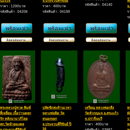
ปี2516
จ.ประจวบคีรีขันธ์
พ
รหัสสินค้า : 04140
ราคา : 1200บาท
ราคา : 400บาท
จ
รหัสสินค้า : 04208
รหัสสินค้า : 04199
ร
ร
พระหลวงปู่ทวด พิมพ์
ปลัดขิกสะท้านเวหา
เหรียญ หลวงพ่อกลึง
พ
สี่เหลี่ยม เนื้อว่านคลุก
หลวงพ่อยิด วัด
วัดหัวกุญแจ อ.สระแก้ว
IR
รัก หลังนามาภิไธย
หนองจอก
จ.ปราจีนบุรี
ร
สก.วัดห้วยมงคล
จ.ประจวบคีรีขันธ์ ปี
ราคา : 400บาท
ห
36
จ.ประจวบคีรีขันธ์
รหัสสินค้า : 03987
ห