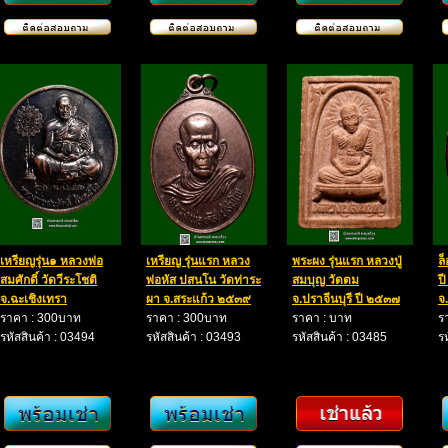
เหรียญรุ่น๑ หลวงพ่อ
เหรียญ รุ่นแรก หลวง
พระผง รุ่นแรก หลวงปู่
ล
สมศักดิ์ วัดวีระโชติ
พ่อหัส ปสนโน วัดท่าระ
สมบุญ วัดตม
ป
จ.ฉะเชิงเทรา
ผา จ.สระแก้ว ๒๕๓๙
จ.ปราจีนบุรี ปี ๒๕๓๗
จ
ราคา : 300บาท
ราคา : 300บาท
ราคา : บาท
ร
รหัสสินค้า : 03494
รหัสสินค้า : 03493
รหัสสินค้า : 03485
ร