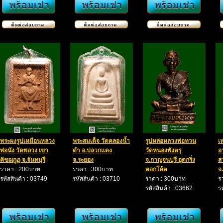
พระผงรูปเหมือนหลวง
พระ​สมเด็จ​ วัดคลองน้ำ
รูปหล่อหลวงพ่อทวน
เ
พ่อนัง วัดพลวง เขา
ดำ​ อ.ปลวกแดง​
วัดหนองพังตรุ
อ
คิชฌกูฏ จ.จันทบุรี
จ.ระยอง​
จ.กาญจนบุรี อุดกริ่ง
ส
ราคา : 200บาท
ราคา : 300บาท
ตอกโค้ต
จ
รหัสสินค้า : 03749
รหัสสินค้า : 03710
ราคา : 300บาท
ร
รหัสสินค้า : 03662
ร