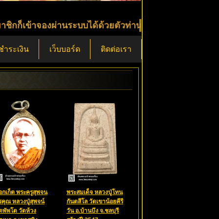
จองผ่านระบบได้ด้วยตัวท่าน หรือจะจองตรงกับผมได้เลย โทร
ีชำระเงิน
เว็บบอร์ด
ติดต่อเรา
๊อกเก็ต พระครูสุพจน
พระสมเด็จ หลวงปู่โทน
รคุณ หลวงปู่สุพจน์
กันตสีโล วัดเขาน้อยคีรี
ิตพัพโต วัดห้วง
วัน อ.บ้านบึง จ.ชลบุรี