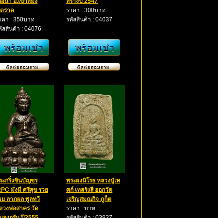
ัฒนา อ.เขาสมิง
สร้างปี 2547
.ตราด
ราคา : 300บาท
าคา : 350บาท
รหัสสินค้า : 04037
หัสสินค้า : 04076
ระกริ่งชินบัญชร
พระผงนิโรธ หลวงปู่เท
PC มั่งมี ศรีสุข รวย
ศก์ เทสรังสี ออกวัด
วย ลาภผล พูลทวี
เจริญสมณกิจ ภูก็ต
ลวงพ่อสาคร วัด
ราคา : บาท
นองกรับ ปี2555
รหัสสินค้า : 03927