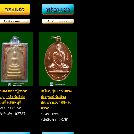
ระผง หลวงปู่สวาท
เหรียญ รุ่นแรก หลวง
ัญญาธโร วัดโป่ง
พ่อสุพจน์ วัดห้วง
นทร์ จ.จันทบุรี
พัฒนา อ.เขาสมิง จ.
าคา : 500บาท
ตราด
หัสสินค้า : 03787
ราคา : บาท
รหัสสินค้า : 03761