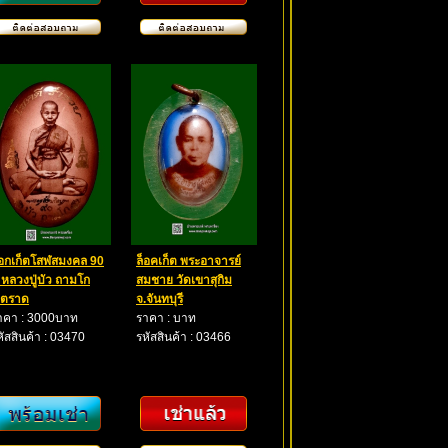
็อกเก็ตโสฬสมงคล 90
ล็อคเก็ต พระอาจารย์
ี หลวงปู่บัว ถามโก
สมชาย วัดเขาสุกิม
.ตราด
จ.จันทบุรี
าคา : 3000บาท
ราคา : บาท
หัสสินค้า : 03470
รหัสสินค้า : 03466