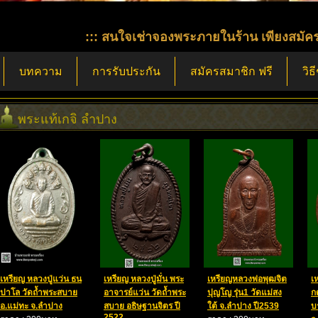
::: สนใจเช่าจองพระภายในร้าน เพียงสมัครสมาชิกก็เ
บทความ
การรับประกัน
สมัครสมาชิก ฟรี
วิธ
พระแท้เกจิ ลำปาง
เหรียญ หลวงปู่แว่น ธน
เหรียญ หลวงปู่มั่น พระ
เหรียญหลวงพ่อพุฒจิต
เ
ปาโล วัดถ้ำพระสบาย
อาจารย์แว่น วัดถ้ำพระ
ปุญโญ รุ่น1 วัดแม่สง
ก
อ.แม่ทะ จ.ลำปาง
สบาย อธิษฐานจิตร ปี
ใต้ จ.ลำปาง ปี2539
บ
2522