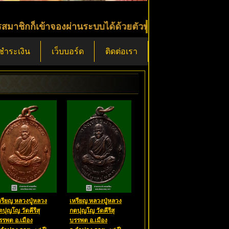
ข้าจองผ่านระบบได้ด้วยตัวท่าน หรือจะจองตรงกับผมได้เลย
ีชำระเงิน
เว็บบอร์ด
ติดต่อเรา
หรียญ หลวงปู่หลวง
เหรียญ หลวงปู่หลวง
ตปุญโญ วัดคีรีสุ
กตปุญโญ วัดคีรีสุ
รรพต อ.เมือง
บรรพต อ.เมือง