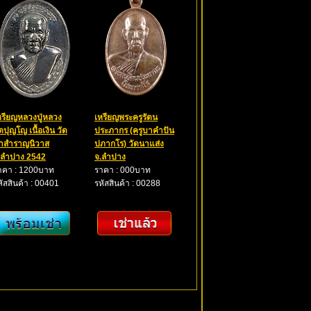
หรียญหลวงปู่หลวง
เหรียญพระครูรัตน
ตปุญโญ เนื้อเงิน วัด
ประภากร (ครูบาคำปัน
่าสำราญนิวาส
ปภากโร) วัดนาแส่ง
.ลำปาง 2542
จ.ลำปาง
าคา : 1200บาท
ราคา : 000บาท
หัสสินค้า : 00401
รหัสสินค้า : 00288