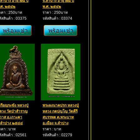
.ลำปาง อายุ ๗๘ ปี
จ.ลำปาง อายุ ๗๘ ปี
.ศ. ๒๕๔๒
พ.ศ. ๒๕๔๒
าคา : 250บาท
ราคา : 250บาท
หัสสินค้า : 03375
รหัสสินค้า : 03374
หรียญระฆัง หลวงปู่
พระผงนาคปรก หลวงปู่
ลวง วัดป่าสำราญ
หลวง กตปุญโญ วัดคีรี
ิวาส อ.เกาะคา
สุบรรพต ต.พระบาท
.ลำปาง ๒๕๔๔
อ.เมือง จ.ลำปาง
าคา : บาท
ราคา : บาท
หัสสินค้า : 02561
รหัสสินค้า : 02279