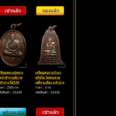
หรียญหลวงปู่หลวง
เหรียญครูบาแก้วมา
ัดป่าสำราญนิวาส
อภิชโย วัดพระธาตุ
.ลำปาง ปี2539
เสด็จ อ.เมือง จ.ลำปาง
าคา : 250บาท
ราคา : บาท
หัสสินค้า : 01435
รหัสสินค้า : 01430