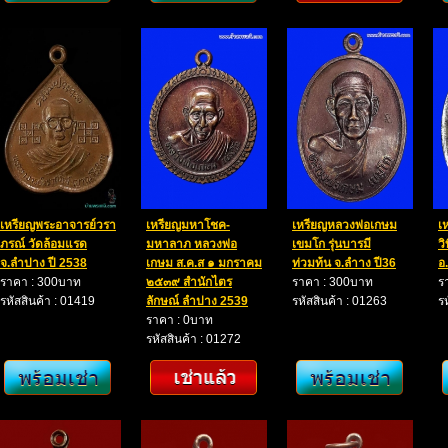
เหรียญพระอาจารย์วรา
เหรียญมหาโชค-
เหรียญหลวงพ่อเกษม
เ
ภรณ์ วัดล้อมแรด
มหาลาภ หลวงพ่อ
เขมโก รุ่นบารมี
ว
จ.ลำปาง ปี 2538
เกษม ส.ค.ส ๑ มกราคม
ท่วมท้น จ.ลำาง ปี36
อ
ราคา : 300บาท
๒๕๓๙ สำนักไตร
ราคา : 300บาท
ร
รหัสสินค้า : 01419
ลักษณ์ ลำปาง 2539
รหัสสินค้า : 01263
ร
ราคา : 0บาท
รหัสสินค้า : 01272