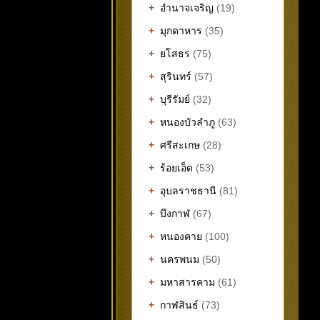
+
อำนาจเจริญ
(19)
+
มุกดาหาร
(35)
+
ยโสธร
(75)
+
สุรินทร์
(57)
+
บุรีรัมย์
(32)
+
หนองบัวลำภู
(63)
+
ศรีสะเกษ
(28)
+
ร้อยเอ็ด
(53)
+
อุบลราชธานี
(81)
+
บึงกาฬ
(67)
+
หนองคาย
(100)
+
นครพนม
(50)
+
มหาสารคาม
(61)
+
กาฬสินธ์
(73)