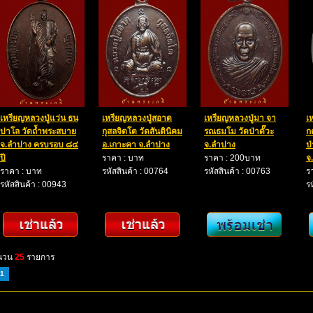
เหรียญหลวงปู่แว่น ธน
เหรียญหลวงปู่สอาด
เหรียญหลวงปู่มา จา
เ
ปาโล วัดถ้ำพระสบาย
กุสลจิตโต วัดสันตินิคม
รณธมโม วัดป่าดั๊วะ
ก
จ.ลำปาง ครบรอบ ๘๔
อ.เกาะคา จ.ลำปาง
จ.ลำปาง
ป
ปี
ราคา : บาท
ราคา : 200บาท
จ
ราคา : บาท
รหัสสินค้า : 00764
รหัสสินค้า : 00763
ร
รหัสสินค้า : 00943
ร
นวน
25
รายการ
1