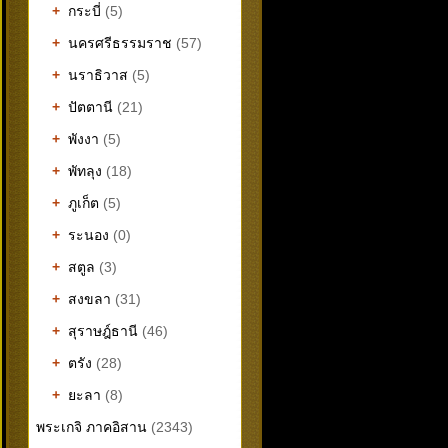
+
กระบี่
(5)
+
นครศรีธรรมราช
(57)
+
นราธิวาส
(5)
+
ปัตตานี
(21)
+
พังงา
(5)
+
พัทลุง
(18)
+
ภูเก็ต
(5)
+
ระนอง
(0)
+
สตูล
(3)
+
สงขลา
(31)
+
สุราษฎ์ธานี
(46)
+
ตรัง
(28)
+
ยะลา
(8)
พระเกจิ ภาคอิสาน
(2343)