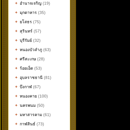
+
อำนาจเจริญ
(19)
+
มุกดาหาร
(35)
+
ยโสธร
(75)
+
สุรินทร์
(57)
+
บุรีรัมย์
(32)
+
หนองบัวลำภู
(63)
+
ศรีสะเกษ
(28)
+
ร้อยเอ็ด
(53)
+
อุบลราชธานี
(81)
+
บึงกาฬ
(67)
+
หนองคาย
(100)
+
นครพนม
(50)
+
มหาสารคาม
(61)
+
กาฬสินธ์
(73)