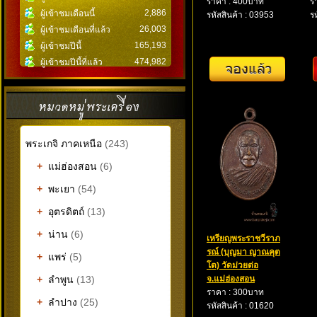
ราคา : 400บาท
ร
2,886
ผู้เข้าชมเดือนนี้
รหัสสินค้า : 03953
ร
26,003
ผู้เข้าชมเดือนที่แล้ว
165,193
ผู้เข้าชมปีนี้
474,982
ผู้เข้าชมปีนี้ที่แล้ว
พระเกจิ ภาคเหนือ
(243)
+
แม่ฮ่องสอน
(6)
+
พะเยา
(54)
+
อุตรดิตถ์
(13)
+
น่าน
(6)
เหรียญพระราชวีราภ
รณ์ (บุญมา ญาณคุต
+
แพร่
(5)
โต) วัดม่วยต่อ
+
ลำพูน
(13)
จ.แม่ฮ่องสอน
ราคา : 300บาท
+
ลำปาง
(25)
รหัสสินค้า : 01620