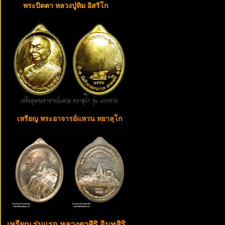
พระปิดตา หลวงปู่ทิม อิสริโก
เหรียญ พระอาจารย์แหวน ทยาลุโก
เหรียญ รุ่นแรก หลวงตาศิริ อินทสิริ