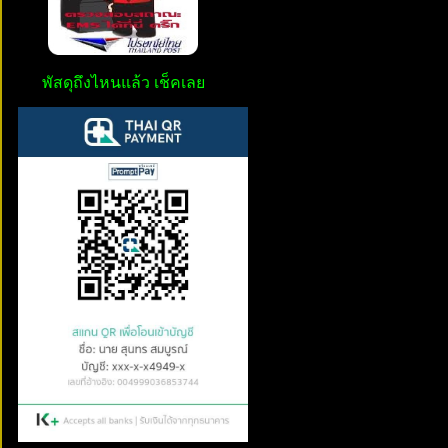
พัสดุถึงไหนแล้ว เช็คเลย