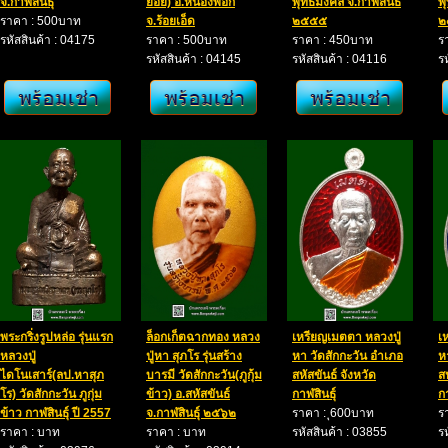
จ.กาฬสินธุ์
ย้อย) อ.หนองพอก
พุทธมงคล จ.กาฬสินธิ์
พ
ราคา : 500บาท
จ.ร้อยเอ็ด
๒๕๕๕
๒
รหัสสินค้า : 04175
ราคา : 500บาท
ราคา : 450บาท
ร
รหัสสินค้า : 04145
รหัสสินค้า : 04116
ร
พระกริ่งรูปหล่อ รุ่นแรก
ล็อกเก็ตฉากทอง หลวง
เหรียญเมตตา หลวงปู่
เ
หลวงปู่
ปู่หา สุภโร รุ่นสร้าง
หา วัดสักกะวัน อำเภอ
ห
ไดโนเสาร์(ลป.หาสุภ
บารมี วัดสักกะวัน(ภูกุ้ม
สหัสขันธ์ จังหวัด
สห
โร) วัดสักกะวัน ภูกุ่ม
ข้าว) อ.สหัสขันธ์
กาฬสินธุ์
กา
ข้าว กาฬสินธุ์ ปี 2557
จ.กาฬสินธุ์ ๒๕๖๒
ราคา : ุ600บาท
ร
ราคา : บาท
ราคา : บาท
รหัสสินค้า : 03855
ร