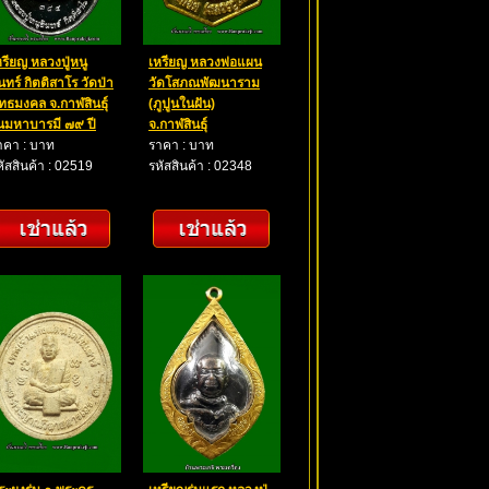
หรียญ หลวงปู่หนู
เหรียญ หลวงพ่อแผน
นทร์ กิตติสาโร วัดป่า
วัดโสภณพัฒนาราม
ุทธมงคล จ.กาฬสินธุ์
(ภูปูนในฝัน)
ุ่นมหาบารมี ๗๙ ปี
จ.กาฬสินธุ์
าคา : บาท
ราคา : บาท
หัสสินค้า : 02519
รหัสสินค้า : 02348