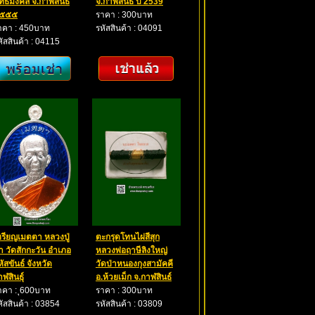
ุทธมงคล จ.กาฬสินธิ์
จ.กาฬสินธ์ ปี 2539
๕๕๕
ราคา : 300บาท
าคา : 450บาท
รหัสสินค้า : 04091
หัสสินค้า : 04115
หรียญเมตตา หลวงปู่
ตะกรุดโทนไผ่สีสุก
า วัดสักกะวัน อำเภอ
หลวงพ่อฤาษีลิงใหญ่
ัสขันธ์ จังหวัด
วัดป่าหนองกุงสามัคคี
ฬสินธุ์
อ.ห้วยเม็ก จ.กาฬสินธ์
าคา : ุ600บาท
ราคา : 300บาท
หัสสินค้า : 03854
รหัสสินค้า : 03809