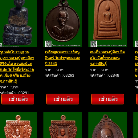
รูปหล่อโบราญฐาน
เหรียญพระอาจารย์หนู
สมเด็จ หลวงปู่ศิลา จิต
เ
ภูเขา หลวงปู่มหาศิลา
อินทร์ วัดป่าพุทธมงคล
สุโภ วัดถ้ำพระนอน
อิ
สิริจันโท สวนสงฆ์แก
ปี 2543
จ.กาฬสินธุ์
เ
แปะ วัดโพธิ์ศรีสะอาด
ราคา : บาท
ราคา : บาท
พ
ต.เชียงเครือ อ.เมือง
รหัสสินค้า : 03263
รหัสสินค้า : 02848
๒
จ.กาฬสินธุ์
ร
ราคา : บาท
ร
รหัสสินค้า : 03291