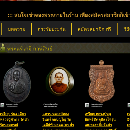
จเช่าจองพระภายในร้าน เพียงสมัครสมาชิกก็เข้าจองผ่านระ
บทความ
การรับประกัน
สมัครสมาชิก ฟรี
วิธ
พระแท้เกจิ กาฬสินธ์
เหรียญ รุ่น๑ เดียว
แหวน หลวงปู่ทอง
เหรียญ หลวงปู่หนู
เ
หลวงปู่คำภา วัดป่า
อินทร์ กตปุญโญ วัด
อินทร์ กิตตุติสาโร รุ่น
อิ
รัตนสมภรณ์
เจดีย์ชัยมงคล (ผา น้ำ
เสมาตราชั่ง วัดป่า
เ