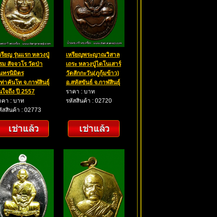
หรียญ รุ่นแรก หลวงปู่
เหรียญพระญาณวิสาล
รม สัจจวโร วัดป่า
เถระ หลวงปู่ไดโนเสาร์
ันทรนิมิตร
วัดสักกะวัน(ภูกุ้มข้าว)
.ท่าคันโท จ.กาฬสินธุ์
อ.สหัสขันธ์ จ.กาฬสินธุ์
่นใจถึง ปี 2557
ราคา : บาท
าคา : บาท
รหัสสินค้า : 02720
หัสสินค้า : 02773