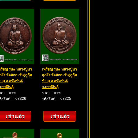
หรียญ รุ่น๑ หลวงปู่หา
เหรียญ รุ่น๑ หลวงปู่หา
ภโร วัดสักกะวัน(ภูกุ้ม
สุภโร วัดสักกะวัน(ภูกุ้ม
าว) อ.สหัสขันธ์
ข้าว) อ.สหัสขันธ์
กาฬสินธุ์
จ.กาฬสินธุ์
าคา : ุบาท
ราคา : ุบาท
หัสสินค้า : 03326
รหัสสินค้า : 03325