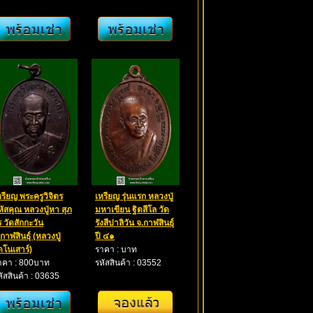
หรียญ พระครูวิจิตร
เหรียญ รุ่นแรก หลวงปู่
หัสคุณ หลวงปู่หา สุภ
มหาเขียน ฐิตสีโล วัด
ร วัดสักกะวัน
รังสีปาลิวัน จ.กาฬสินธุ์
กาฬสินธุ์ (หลวงปู่
ปี ๔๑
ดโนเสาร์)
ราคา : บาท
าคา : 800บาท
รหัสสินค้า : 03552
หัสสินค้า : 03635