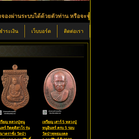
บบได้ด้วยตัวท่าน หรือจะจองตรงกับผมได้เลย โทร 080-357
ีชำระเงิน
เว็บบอร์ด
ติดต่อเรา
หรียญ หลวงปู่หนู
เหรียญ เสาร์ 5 หลวงปู่
นทร์ กิตตุติสาโร รุ่น
หนูอินทร์ ครบ 5 รอบ
สมาตราชั่ง วัดป่า
วัดป่าพุทธมงคล