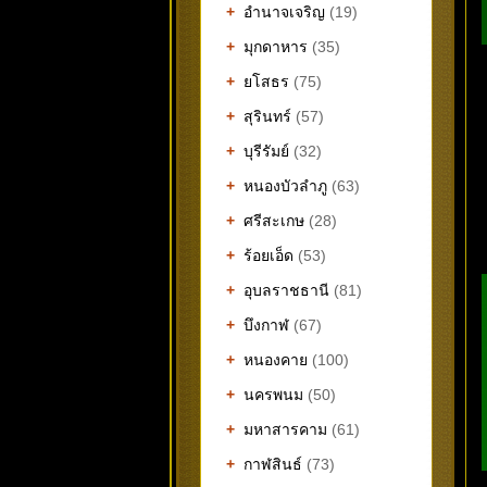
+
อำนาจเจริญ
(19)
+
มุกดาหาร
(35)
+
ยโสธร
(75)
+
สุรินทร์
(57)
+
บุรีรัมย์
(32)
+
หนองบัวลำภู
(63)
+
ศรีสะเกษ
(28)
+
ร้อยเอ็ด
(53)
+
อุบลราชธานี
(81)
+
บึงกาฬ
(67)
+
หนองคาย
(100)
+
นครพนม
(50)
+
มหาสารคาม
(61)
+
กาฬสินธ์
(73)