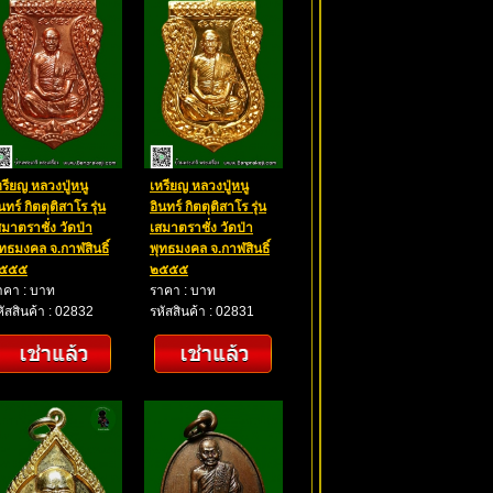
หรียญ หลวงปู่หนู
เหรียญ หลวงปู่หนู
นทร์ กิตตุติสาโร รุ่น
อินทร์ กิตตุติสาโร รุ่น
สมาตราชั่ง วัดป่า
เสมาตราชั่ง วัดป่า
ุทธมงคล จ.กาฬสินธิ์
พุทธมงคล จ.กาฬสินธิ์
๕๕๕
๒๕๕๕
าคา : บาท
ราคา : บาท
หัสสินค้า : 02832
รหัสสินค้า : 02831