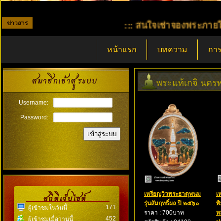
ข่าวสาร
::: สนใจเช่าจองพระภายในร้าน เพี
หน้าแรก
บทความ
การ
พระแท้เกจิ นคร
Username:
Password:
เหรียญวิวพระธาตุพนม
เ
รุ่นสัมฤทธิ์ผล ปี ๒๕๖๐
พ
171
ผู้เข้าชมในวันนี้
ราคา : 700บาท
ห
452
ผู้เข้าชมเมื่อวานนี้