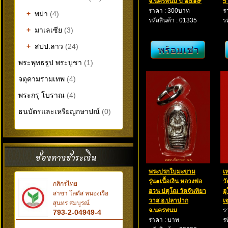
จ.นครพนม ปี ๒๕๑๙
5
ราคา : 300บาท
ร
+
พม่า
(4)
รหัสสินค้า : 01335
ร
+
มาเลเซีย
(3)
+
สปป.ลาว
(24)
พระพุทธรูป พระบูชา
(1)
จตุคามรามเทพ
(4)
พระกรุ โบราณ
(4)
ธนบัตรและเหรียญกษาปณ์
(0)
พระปรกใบมะขาม
เ
รุ่น๑เนื้อเงิน หลวงพ่อ
ว
กสิกรไทย
อวน ปตุโณ วัดจันทิยา
อ
สาขา โลตัส หนองเรือ
วาส อ.ปลาปาก
เ
สุนทร สมบูรณ์
จ.นครพนม
ร
793-2-04949-4
ราคา : บาท
ร