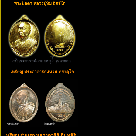
พระปิดตา หลวงปู่ทิม อิสริโก
เหรียญ พระอาจารย์แหวน ทยาลุโก
เหรียญ รุ่นแรก หลวงตาศิริ อินทสิริ