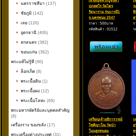
เหรียญหลวงปู่จันลา
เ
+
นครราชสีมา
(137)
ปภสสโร วัดไตร
ร
รัตนาราม รุ่นบารมี1
พ
+
ชัยภูมิ
(142)
จ.นครพนม 2547
ส
+
เลย
(120)
ราคา : 500บาท
ร
รหัสสินค้า : 01512
ร
+
อุดรธานี
(405)
+
สกลนคร
(382)
+
ขอนแก่น
(362)
พระแท้ไม่รู้ที่
(90)
+
ล็อกเก็ต
(8)
+
พระเนื้อดิน
(1)
+
พระเนื้อผง
(12)
+
พระเนื้อโลหะ
(69)
พระมหากษัตริย์และบุคคลสำคัญ
(8)
เหรียญเจ้าอธิการวรณ์
เ
เครื่องราง ของขลัง
(17)
โชติญาโณ วัดป่า
อ
โนนสูงพนอม
พร
พระเครื่องต่างประเทศ
(31)