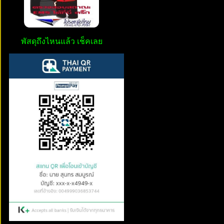
พัสดุถึงไหนแล้ว เช็คเลย