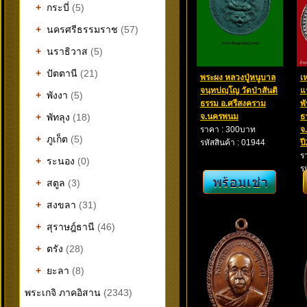
+
กระบี่
(5)
+
นครศรีธรรมราช
(57)
+
นราธิวาส
(5)
+
ปัตตานี
(21)
พระผง หลวงปู่หนูบาล
เ
จนฺทปญฺโญ วัดป่าสันติ
แ
+
พังงา
(5)
ธรรม อ.ศรีสงคราม
พ
+
พัทลุง
(18)
จ.นครพนม
ธ
ราคา : 300บาท
จ
+
ภูเก็ต
(5)
รหัสสินค้า : 01944
ป
ร
+
ระนอง
(0)
ร
+
สตูล
(3)
+
สงขลา
(31)
+
สุราษฎ์ธานี
(46)
+
ตรัง
(28)
+
ยะลา
(8)
พระเกจิ ภาคอิสาน
(2343)