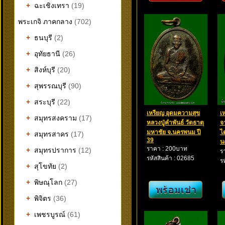
+
ฉะเชิงเทรา
(19)
พระเกจิ ภาคกลาง
(702)
+
ธนบุรี
(2)
+
อุทัยธานี
(26)
+
สิงห์บุรี
(20)
+
สุพรรณบุรี
(90)
+
สระบุรี
(22)
เหรียญ อุดมความสุข
เ
+
สมุทรสงคราม
(17)
หลวงปู่คำพันธ์ วัดธาตุ
จ
มหาชัย จ.นครพนม ปี
ไ
+
สมุทรสาคร
(17)
39
น
ราคา : 200บาท
+
สมุทรปราการ
(12)
ร
รหัสสินค้า : 02685
ร
+
สุโขทัย
(2)
+
พิษณุโลก
(27)
+
พิจิตร
(36)
+
เพชรบูรณ์
(61)