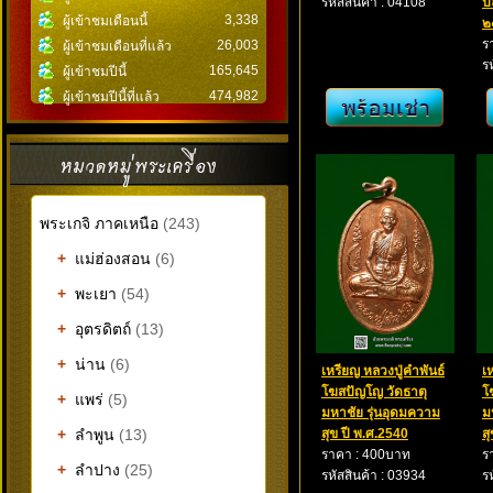
รหัสสินค้า : 04108
ป
3,338
ผู้เข้าชมเดือนนี้
๒
ร
26,003
ผู้เข้าชมเดือนที่แล้ว
ร
165,645
ผู้เข้าชมปีนี้
474,982
ผู้เข้าชมปีนี้ที่แล้ว
พระเกจิ ภาคเหนือ
(243)
+
แม่ฮ่องสอน
(6)
+
พะเยา
(54)
+
อุตรดิตถ์
(13)
+
น่าน
(6)
เหรียญ หลวงปู่คำพันธ์
เ
โฆสปัญโญ วัดธาตุ
โ
+
แพร่
(5)
มหาชัย รุ่นอุดมความ
ม
+
ลำพูน
(13)
สุข ปี พ.ศ.2540
ส
ราคา : 400บาท
ร
+
ลำปาง
(25)
รหัสสินค้า : 03934
ร