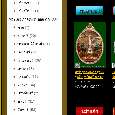
+
เชียงราย
(32)
+
เชียงใหม่
(89)
พระเกจิ ภาคตะวันออก-ตก
(304)
+
ตาก
(7)
+
ราชบุรี
(20)
+
ประจวบคีรีขันธ์
(31)
+
เพชรบุรี
(24)
+
กาญจนบุรี
(35)
+
ตราด
(13)
เหรียญวิวพระธาตุพนม
เ
+
สระแก้ว
(11)
รุ่นสัมฤทธิ์ผล ปี ๒๕๖๐
ร
ราคา : บาท
ร
+
ระยอง
(34)
รหัสสินค้า : 03220
ร
+
ปราจีนบุรี
(25)
+
ชลบุรี
(31)
+
จันทบุรี
(53)