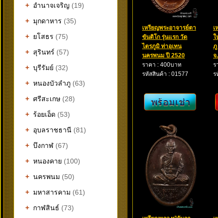
+
อำนาจเจริญ
(19)
+
มุกดาหาร
(35)
เหรียญพระอาจารย์ตา
เ
+
ยโสธร
(75)
ขันติโก รุ่นแรก วัด
ใ
ไตรภูมิ ท่าอุเทน
ภ
+
สุรินทร์
(57)
นครพนม ปี 2520
จ
ราคา : 400บาท
ร
+
บุรีรัมย์
(32)
รหัสสินค้า : 01577
ร
+
หนองบัวลำภู
(63)
+
ศรีสะเกษ
(28)
+
ร้อยเอ็ด
(53)
+
อุบลราชธานี
(81)
+
บึงกาฬ
(67)
+
หนองคาย
(100)
+
นครพนม
(50)
+
มหาสารคาม
(61)
+
กาฬสินธ์
(73)