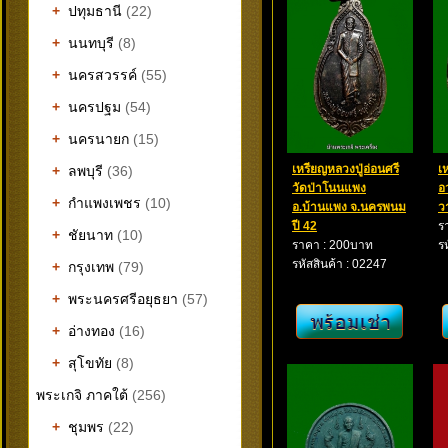
+
ปทุมธานี
(22)
+
นนทบุรี
(8)
+
นครสวรรค์
(55)
+
นครปฐม
(54)
+
นครนายก
(15)
เหรียญหลวงปู่อ่อนศรี
เ
+
ลพบุรี
(36)
วัดป่าโนนแพง
อ
+
กำแพงเพชร
(10)
อ.บ้านแพง จ.นครพนม
ว
ปี 42
ร
+
ชัยนาท
(10)
ราคา : 200บาท
ร
รหัสสินค้า : 02247
+
กรุงเทพ
(79)
+
พระนครศรีอยุธยา
(57)
+
อ่างทอง
(16)
+
สุโขทัย
(8)
พระเกจิ ภาคใต้
(256)
+
ชุมพร
(22)