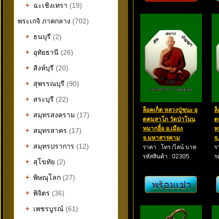
+
ฉะเชิงเทรา
(19)
พระเกจิ ภาคกลาง
(702)
+
ธนบุรี
(2)
+
อุทัยธานี
(26)
+
สิงห์บุรี
(20)
+
สุพรรณบุรี
(90)
+
สระบุรี
(22)
ล็อคเก็ต หลวงปู่ชนะ อุ
ล
+
สมุทรสงคราม
(17)
ตตมลาโภ วัดป่าโนน
ต
หมากอื๋อ อ.เมือง
ห
+
สมุทรสาคร
(17)
จ.มหาสารคาม
จ
+
สมุทรปราการ
(12)
ราคา : โทร /ไลน์ บาท
ร
รหัสสินค้า : 02305
ร
+
สุโขทัย
(2)
+
พิษณุโลก
(27)
+
พิจิตร
(36)
+
เพชรบูรณ์
(61)