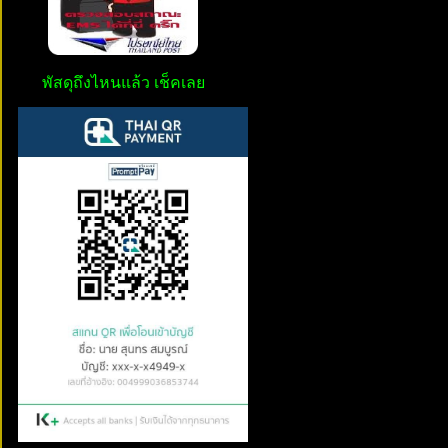
พัสดุถึงไหนแล้ว เช็คเลย