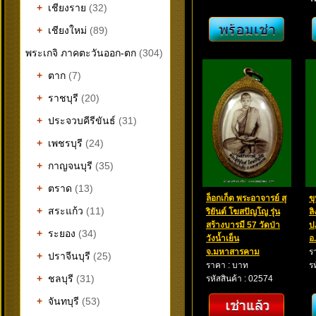
+
เชียงราย
(32)
+
เชียงใหม่
(89)
พระเกจิ ภาคตะวันออก-ตก
(304)
+
ตาก
(7)
+
ราชบุรี
(20)
+
ประจวบคีรีขันธ์
(31)
+
เพชรบุรี
(24)
+
กาญจนบุรี
(35)
+
ตราด
(13)
ล็อกเก็ต พระอาจารย์ สุ
ข
+
สระแก้ว
(11)
ริยันต์ โฆสปัญโญ รุ่น
ล
สร้างบารมี 57 วัดป่า
ป
+
ระยอง
(34)
วังน้ำเย็น
อ
จ.มหาสารคาม
ร
+
ปราจีนบุรี
(25)
ราคา : บาท
ร
+
ชลบุรี
(31)
รหัสสินค้า : 02574
+
จันทบุรี
(53)