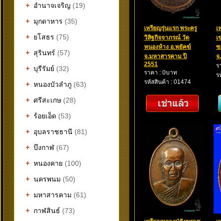
+
อำนาจเจริญ
(19)
+
มุกดาหาร
(35)
เหรียญรุ่นแรก พระครู
เ
+
ยโสธร
(75)
วิสิฐกิจจาภรณ์ วัด
เ
หนองห้าง อ.พยัคฆ์
ซ
+
สุรินทร์
(57)
จ.มหาสารคาม ปี
จ
2551
ร
+
บุรีรัมย์
(32)
ราคา : 0บาท
ร
รหัสสินค้า : 01474
+
หนองบัวลำภู
(63)
+
ศรีสะเกษ
(28)
+
ร้อยเอ็ด
(53)
+
อุบลราชธานี
(81)
+
บึงกาฬ
(67)
+
หนองคาย
(100)
+
นครพนม
(50)
+
มหาสารคาม
(61)
+
กาฬสินธ์
(73)