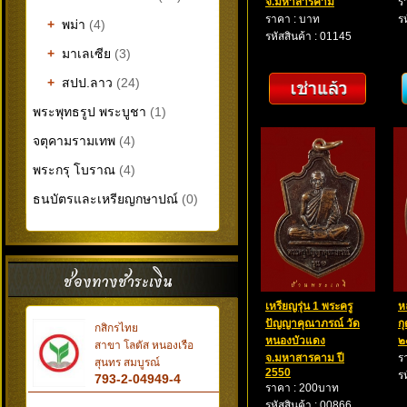
จ.มหาสารคาม
ร
ราคา : บาท
ร
+
พม่า
(4)
รหัสสินค้า : 01145
+
มาเลเซีย
(3)
+
สปป.ลาว
(24)
พระพุทธรูป พระบูชา
(1)
จตุคามรามเทพ
(4)
พระกรุ โบราณ
(4)
ธนบัตรและเหรียญกษาปณ์
(0)
เหรียญรุ่น 1 พระครู
ห
ปัญญาคุณาภรณ์ วัด
ก
กสิกรไทย
หนองบัวแดง
๒
สาขา โลตัส หนองเรือ
จ.มหาสารคาม ปี
ร
สุนทร สมบูรณ์
2550
ร
793-2-04949-4
ราคา : 200บาท
รหัสสินค้า : 00866