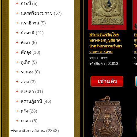
+
กระบี่
(5)
+
นครศรีธรรมราช
(57)
+
นราธิวาส
(5)
+
ปัตตานี
(21)
พระผงรุ่นเจริญโชค
เ
หลวงพ่อมนูญชัย วัด
ส
+
พังงา
(5)
ป่าศรัทธาธรรมวิทยา
โ
+
พัทลุง
(18)
จ.มหาสารคาม
จ
ราคา : บาท
ร
+
ภูเก็ต
(5)
รหัสสินค้า : 01812
ร
+
ระนอง
(0)
+
สตูล
(3)
+
สงขลา
(31)
+
สุราษฎ์ธานี
(46)
+
ตรัง
(28)
+
ยะลา
(8)
พระเกจิ ภาคอิสาน
(2343)