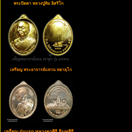
พระปิดตา หลวงปู่ทิม อิสริโก
เหรียญ พระอาจารย์แหวน ทยาลุโก
เหรียญ รุ่นแรก หลวงตาศิริ อินทสิริ