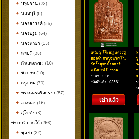
+
ปทุมธานี
(22)
+
นนทบุรี
(8)
+
นครสวรรค์
(55)
+
นครปฐม
(54)
+
นครนายก
(15)
เหรียญ โต๊ะหมู่ หลวงปู่
พ
+
ลพบุรี
(36)
ทองคำ กาญจนวัณโณ
บ
+
กำแพงเพชร
(10)
วัดถ้ำบูชาน้ำตก7สี
วง
จ.บึงกาฬ ปี 2554
ท
+
ชัยนาท
(10)
ราคา : บาท
จ
รหัสสินค้า : 03661
ร
+
กรุงเทพ
(79)
ร
+
พระนครศรีอยุธยา
(57)
+
อ่างทอง
(16)
+
สุโขทัย
(8)
พระเกจิ ภาคใต้
(256)
+
ชุมพร
(22)