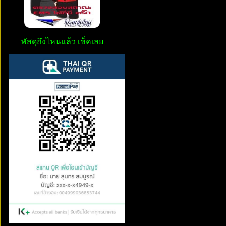
พัสดุถึงไหนแล้ว เช็คเลย