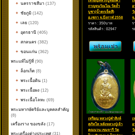
เหรียญหลวงปู่ทองคำ
เ
+
นครราชสีมา
(137)
กาญจนวัณโณ วัดถ้ำ
อ
บูชา(น้ำตกเจ็ดสี)
ว
+
ชัยภูมิ
(142)
อ.เซกา จ.บึงกาฬ 2558
จ
+
เลย
(120)
ราคา : 350บาท
ร
รหัสสินค้า : 02947
ร
+
อุดรธานี
(405)
+
สกลนคร
(382)
+
ขอนแก่น
(362)
พระแท้ไม่รู้ที่
(90)
+
ล็อกเก็ต
(8)
+
พระเนื้อดิน
(1)
+
พระเนื้อผง
(12)
+
พระเนื้อโลหะ
(69)
พระมหากษัตริย์และบุคคลสำคัญ
(8)
เหรียญ หลวงปู่คำสิงห์
เ
เครื่องราง ของขลัง
(17)
สุภัทโท หลังหลวงปู่เจ้า
อ
คุณนวน เขมจารี วัด
ว
พระเครื่องต่างประเทศ
(31)