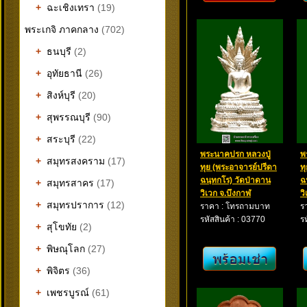
+
ฉะเชิงเทรา
(19)
พระเกจิ ภาคกลาง
(702)
+
ธนบุรี
(2)
+
อุทัยธานี
(26)
+
สิงห์บุรี
(20)
+
สุพรรณบุรี
(90)
+
สระบุรี
(22)
พระนาคปรก หลวงปู่
พ
+
สมุทรสงคราม
(17)
ทุย (พระอาจารย์ปรีดา
ท
ฉนฺทกโร) วัดป่าดาน
ฉ
+
สมุทรสาคร
(17)
วิเวก จ.บึงกาฬ
ว
+
สมุทรปราการ
(12)
ราคา : โทรถามบาท
ร
รหัสสินค้า : 03770
ร
+
สุโขทัย
(2)
+
พิษณุโลก
(27)
+
พิจิตร
(36)
+
เพชรบูรณ์
(61)