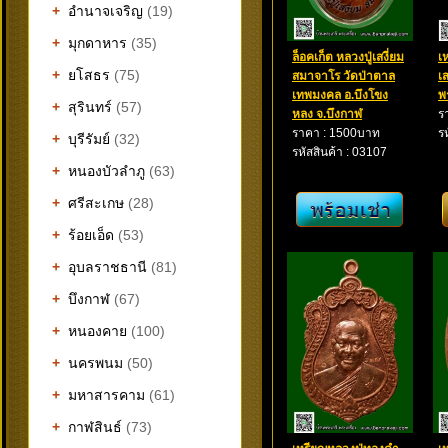
+
อำนาจเจริญ
(19)
+
มุกดาหาร
(35)
ล็อคเก็ต หลวงปู่เสงี่ยม
เ
+
ยโสธร
(75)
สมาจาโร วัดป่าตาล
เ
เทพมงคล อ.บึงโขง
พ
+
สุรินทร์
(57)
หลง จ.บึงกาฬ
ร
ราคา : 1500บาท
ร
+
บุรีรัมย์
(32)
รหัสสินค้า : 03107
+
หนองบัวลำภู
(63)
+
ศรีสะเกษ
(28)
+
ร้อยเอ็ด
(53)
+
อุบลราชธานี
(81)
+
บึงกาฬ
(67)
+
หนองคาย
(100)
+
นครพนม
(50)
+
มหาสารคาม
(61)
+
กาฬสินธ์
(73)