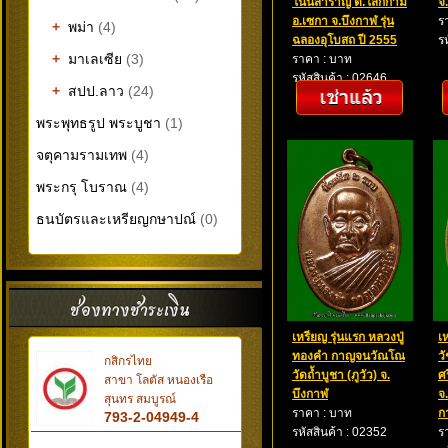
โนนสำราญ ต.โสกก่าม
จ
อ.เซกา จ.บึงกาฬ รุ่น
ร
+
พม่า
(4)
ฉลองอุโบสถ ปี 2555
ร
+
มาเลเซีย
(3)
ราคา : บาท
รหัสสินค้า : 02646
+
สปป.ลาว
(24)
พระพุทธรูป พระบูชา
(1)
จตุคามรามเทพ
(4)
พระกรุ โบราณ
(4)
ธนบัตรและเหรียญกษาปณ์
(0)
เหรียญ รุ่นแรก หลวงปู่
เ
ทองคำ กาญจนวัณโณ
ว
กสิกรไทย
วัดถ้ำบูชา (ภูวัว) จ.
ศ
สาขา โลตัส หนองเรือ
บึงกาฬ
จ
สุนทร สมบูรณ์
ราคา : บาท
ก
793-2-04949-4
รหัสสินค้า : 02352
ร