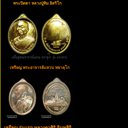
พระปิดตา หลวงปู่ทิม อิสริโก
เหรียญ พระอาจารย์แหวน ทยาลุโก
เหรียญ รุ่นแรก หลวงตาศิริ อินทสิริ