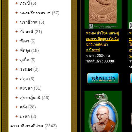
+
กระบี่
(5)
+
นครศรีธรรมราช
(57)
+
นราธิวาส
(5)
+
ปัตตานี
(21)
พระผง นำโชค หลวงปู่
พ
สมภาร ปัญญาวโร วัด
ห
+
พังงา
(5)
ป่าวิเวกพัฒนา
โ
+
พัทลุง
(18)
จ.บึงกาฬ
อ
ราคา : 250บาท
จ
+
ภูเก็ต
(5)
รหัสสินค้า : 03308
ร
ร
+
ระนอง
(0)
+
สตูล
(3)
+
สงขลา
(31)
+
สุราษฎ์ธานี
(46)
+
ตรัง
(28)
+
ยะลา
(8)
พระเกจิ ภาคอิสาน
(2343)