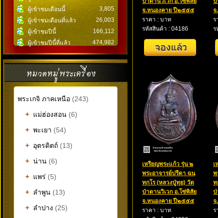
ป่าดานวิเวก อ.โซ่พิสัย
ป
3,805
ผู้เข้าชมเดือนนี้
จ.หนองคาย ปี๒๕๕๕
จ
ราคา : บาท
ร
26,003
ผู้เข้าชมเดือนที่แล้ว
รหัสสินค้า : 04186
ร
166,112
ผู้เข้าชมปีนี้
474,982
ผู้เข้าชมปีนี้ที่แล้ว
พระเกจิ ภาคเหนือ
(243)
+
แม่ฮ่องสอน
(6)
+
พะเยา
(54)
+
อุตรดิตถ์
(13)
+
น่าน
(6)
เหรียญพระแก้ว รุ่น ๒
เ
พระอาจารย์ปรีดา ฉนฺ
พ
+
แพร่
(5)
ทกโร (หลวงปู่ทุย) วัด
ท
+
ลำพูน
(13)
ป่าดานวิเวก อ.โซ่พิสัย
ป
จ.หนองคาย ปี๒๕๕๕
จ
+
ลำปาง
(25)
ราคา : บาท
ร