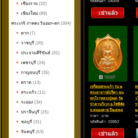
รหัสสินค้า : 04059
ร
+
เชียงราย
(32)
+
เชียงใหม่
(89)
พระเกจิ ภาคตะวันออก-ตก
(304)
+
ตาก
(7)
+
ราชบุรี
(20)
+
ประจวบคีรีขันธ์
(31)
+
เพชรบุรี
(24)
+
กาญจนบุรี
(35)
+
ตราด
(13)
เหรียญพระแก้ว รุ่น ๒
พ
+
สระแก้ว
(11)
พระอาจารย์ปรีดา ฉนฺ
ห
ทกโร (หลวงปู่ทุย) วัด
ว
+
ระยอง
(34)
ป่าดานวิเวก อ.โซ่พิสัย
ร
จ.หนองคาย ปี๒๕๕๕
๒
+
ปราจีนบุรี
(25)
ราคา : บาท
ร
+
ชลบุรี
(31)
รหัสสินค้า : 03952
ร
+
จันทบุรี
(53)