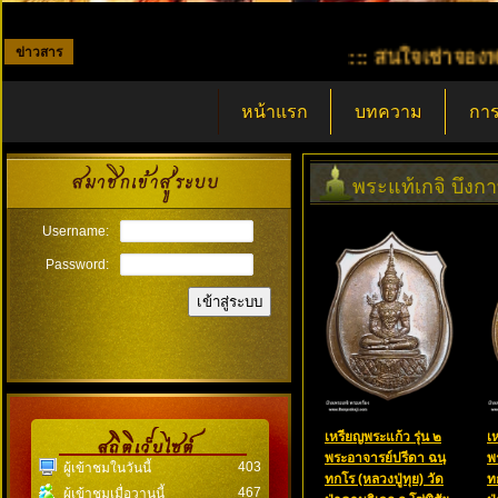
ข่าวสาร
::: สนใจเช่าจองพระภายในร
หน้าแรก
บทความ
การ
พระแท้เกจิ บึงก
Username:
Password:
เหรียญพระแก้ว รุ่น ๒
เ
พระอาจารย์ปรีดา ฉนฺ
พ
403
ผู้เข้าชมในวันนี้
ทกโร (หลวงปู่ทุย) วัด
ท
467
ผู้เข้าชมเมื่อวานนี้