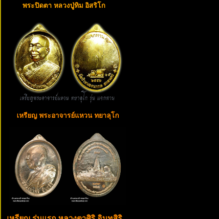
พระปิดตา หลวงปู่ทิม อิสริโก
เหรียญ พระอาจารย์แหวน ทยาลุโก
เหรียญ รุ่นแรก หลวงตาศิริ อินทสิริ