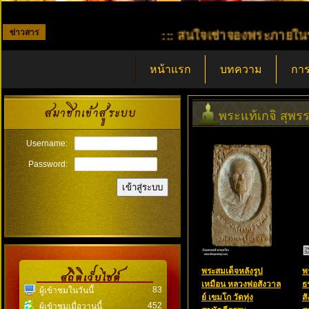
ข่าวสาร
::: สนใจเช่าจองพระภายในร้าน เพียง
หน้าแรก
บทความ
การ
พระแท้เกจิ สุพรร
Username:
Password:
พระสมเด็จหลังรูป
พ
เหมือน หลวงพ่อสังวาล
ธ
83
ผู้เข้าชมในวันนี้
ย์ เขมโก วัดทุ่ง
สั
452
ผู้เข้าชมเมื่อวานนี้