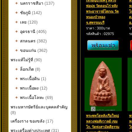
เหรียญบรมครู หลวง
พ
+
นครราชสีมา
(137)
พ่อมุ่ย วัดดอนไร่ หลัง
ห
พระอาจารย์โสภณ วัด
โ
+
ชัยภูมิ
(142)
หนองบัวทอง
ต
+
เลย
(120)
จ.สุพรรณบุรี
อ
ราคา : 300บาท
ร
+
อุดรธานี
(405)
รหัสสินค้า : 02975
ร
+
สกลนคร
(382)
+
ขอนแก่น
(362)
พระแท้ไม่รู้ที่
(90)
+
ล็อกเก็ต
(8)
+
พระเนื้อดิน
(1)
+
พระเนื้อผง
(12)
+
พระเนื้อโลหะ
(69)
พระมหากษัตริย์และบุคคลสำคัญ
(8)
พระพุทโธหลังเรือใหญ่
พ
เครื่องราง ของขลัง
(17)
หลวงพ่อสังวาลย์ เขม
ห
โก. วัดทุ่งสามัคคีธรรม
โ
พระเครื่องต่างประเทศ
(31)