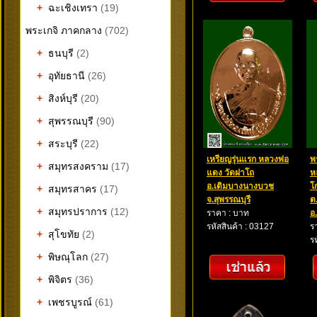
+
ฉะเชิงเทรา
(19)
พระเกจิ ภาคกลาง
(702)
+
ธนบุรี
(2)
+
อุทัยธานี
(26)
+
สิงห์บุรี
(20)
+
สุพรรณบุรี
(90)
+
สระบุรี
(22)
เหรียญรุ่นแรก หลวงพ่อ
พ
+
สมุทรสงคราม
(17)
แดง วัดฝาโถ
ห
อ.เดิมบางนางบวช
โ
+
สมุทรสาคร
(17)
จ.สุพรรณบุรี
ต
+
สมุทรปราการ
(12)
ราคา : บาท
อ
รหัสสินค้า : 03127
ร
+
สุโขทัย
(2)
ร
+
พิษณุโลก
(27)
+
พิจิตร
(36)
+
เพชรบูรณ์
(61)