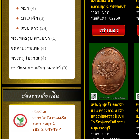
ต.หนองผักนาก
ต
อ.สามชุก จ.สุพรรณบุรี
อ
+
พม่า
(4)
ราคา : บาท
ร
+
มาเลเซีย
(3)
รหัสสินค้า : 02960
ร
+
สปป.ลาว
(24)
พระพุทธรูป พระบูชา
(1)
จตุคามรามเทพ
(4)
พระกรุ โบราณ
(4)
ธนบัตรและเหรียญกษาปณ์
(0)
เหรียญ พุทโธ ดอกบัว
เ
บาน หลวงตามหาบัว
จ
กสิกรไทย
หลวงพ่อสังวาลย์ เขม
อ
สาขา โลตัส หนองเรือ
โก วัดทุ่งสามัคคีธรรม
ท
สุนทร สมบูรณ์
จ.สุพรรณบุรี
ร
793-2-04949-4
ราคา : บาท
ร