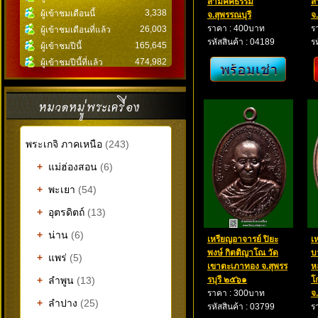
สามัคคีธรรม
ส
3,338
ผู้เข้าชมเดือนนี้
จ.สุพรรณบุรี
จ
ราคา : 400บาท
ร
26,003
ผู้เข้าชมเดือนที่แล้ว
รหัสสินค้า : 04189
ร
165,645
ผู้เข้าชมปีนี้
474,982
ผู้เข้าชมปีนี้ที่แล้ว
พระเกจิ ภาคเหนือ
(243)
+
แม่ฮ่องสอน
(6)
+
พะเยา
(54)
+
อุตรดิตถ์
(13)
+
น่าน
(6)
เหรียญอาจารย์ ปิยะ
เ
พงษ์ กิตติญาโณ วัด
บ
+
แพร่
(5)
เขาตะเภาทอง จ.สุพรร
ห
+
ลำพูน
(13)
รบุรี ๒๕๖๑
โ
ราคา : 300บาท
จ
+
ลำปาง
(25)
รหัสสินค้า : 03799
ร