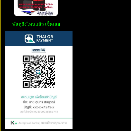
พัสดุถึงไหนแล้ว เช็คเลย