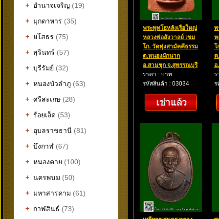
+
อำนาจเจริญ
(19)
+
มุกดาหาร
(35)
พระพุทโธหลังเรือใหญ่
พ
+
ยโสธร
(75)
หลวงพ่อสังวาลย์ เขม
ห
โก. วัดทุ่งสามัคคีธรรม
โ
+
สุรินทร์
(57)
ต.หนองผักนาก
ต
อ.สามชุก จ.สุพรรณบุรี
อ
+
บุรีรัมย์
(32)
ราคา : บาท
ร
+
หนองบัวลำภู
(63)
รหัสสินค้า : 03034
ร
+
ศรีสะเกษ
(28)
+
ร้อยเอ็ด
(53)
+
อุบลราชธานี
(81)
+
บึงกาฬ
(67)
+
หนองคาย
(100)
+
นครพนม
(50)
+
มหาสารคาม
(61)
+
กาฬสินธ์
(73)