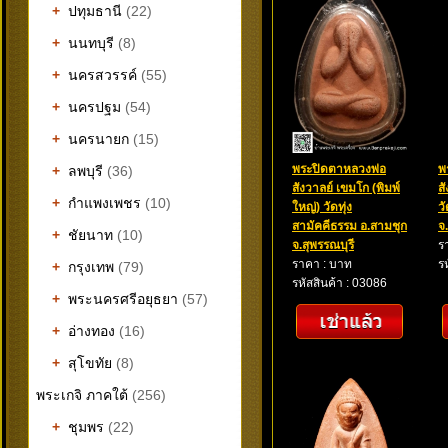
+
ปทุมธานี
(22)
+
นนทบุรี
(8)
+
นครสวรรค์
(55)
+
นครปฐม
(54)
+
นครนายก
(15)
พระปิดตาหลวงพ่อ
พ
+
ลพบุรี
(36)
สังวาลย์ เขมโก (พิมพ์
ส
+
กำแพงเพชร
(10)
ใหญ่) วัดทุ่ง
ว
สามัคคีธรรม อ.สามชุก
จ
+
ชัยนาท
(10)
จ.สุพรรณบุรี
ร
ราคา : บาท
ร
+
กรุงเทพ
(79)
รหัสสินค้า : 03086
+
พระนครศรีอยุธยา
(57)
+
อ่างทอง
(16)
+
สุโขทัย
(8)
พระเกจิ ภาคใต้
(256)
+
ชุมพร
(22)