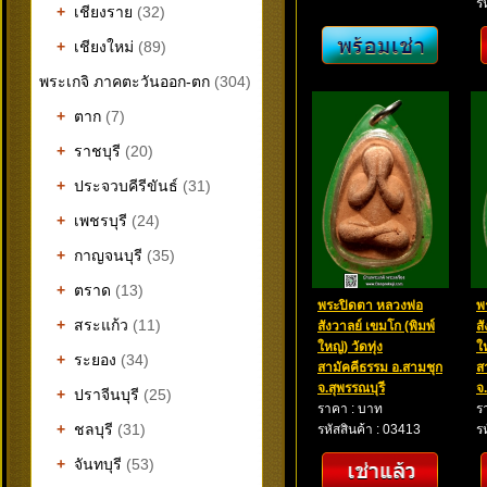
ร
+
เชียงราย
(32)
+
เชียงใหม่
(89)
พระเกจิ ภาคตะวันออก-ตก
(304)
+
ตาก
(7)
+
ราชบุรี
(20)
+
ประจวบคีรีขันธ์
(31)
+
เพชรบุรี
(24)
+
กาญจนบุรี
(35)
+
ตราด
(13)
พระปิดตา หลวงพ่อ
พ
+
สระแก้ว
(11)
สังวาลย์ เขมโก (พิมพ์
ส
ใหญ่) วัดทุ่ง
ให
+
ระยอง
(34)
สามัคคีธรรม อ.สามชุก
ส
จ.สุพรรณบุรี
จ
+
ปราจีนบุรี
(25)
ราคา : บาท
ร
+
ชลบุรี
(31)
รหัสสินค้า : 03413
ร
+
จันทบุรี
(53)