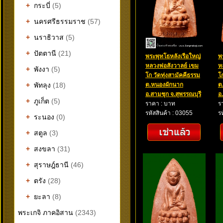
+
กระบี่
(5)
+
นครศรีธรรมราช
(57)
+
นราธิวาส
(5)
+
ปัตตานี
(21)
พระพุทโธหลังเรือใหญ่
พ
หลวงพ่อสังวาลย์ เขม
ห
+
พังงา
(5)
โก วัดทุ่งสามัคคีธรรม
โ
+
พัทลุง
(18)
ต.หนองผักนาก
ต
อ.สามชุก จ.สุพรรณบุรี
อ
+
ภูเก็ต
(5)
ราคา : บาท
ร
รหัสสินค้า : 03055
ร
+
ระนอง
(0)
+
สตูล
(3)
+
สงขลา
(31)
+
สุราษฎ์ธานี
(46)
+
ตรัง
(28)
+
ยะลา
(8)
พระเกจิ ภาคอิสาน
(2343)