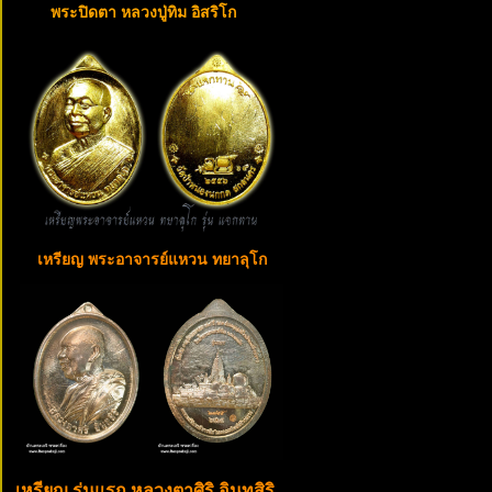
พระปิดตา หลวงปู่ทิม อิสริโก
เหรียญ พระอาจารย์แหวน ทยาลุโก
เหรียญ รุ่นแรก หลวงตาศิริ อินทสิริ