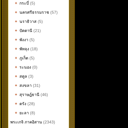
+
กระบี่
(5)
+
นครศรีธรรมราช
(57)
+
นราธิวาส
(5)
+
ปัตตานี
(21)
+
พังงา
(5)
+
พัทลุง
(18)
+
ภูเก็ต
(5)
+
ระนอง
(0)
+
สตูล
(3)
+
สงขลา
(31)
+
สุราษฎ์ธานี
(46)
+
ตรัง
(28)
+
ยะลา
(8)
พระเกจิ ภาคอิสาน
(2343)