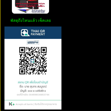
พัสดุถึงไหนแล้ว เช็คเลย