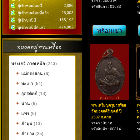
ราคา : 200บาท
โ
2,886
ผู้เข้าชมเดือนนี้
รหัสสินค้า : 01633
ร
ร
26,003
ผู้เข้าชมเดือนที่แล้ว
165,193
ผู้เข้าชมปีนี้
474,982
ผู้เข้าชมปีนี้ที่แล้ว
พระเกจิ ภาคเหนือ
(243)
+
แม่ฮ่องสอน
(6)
+
พะเยา
(54)
+
อุตรดิตถ์
(13)
+
น่าน
(6)
พระเหรียญครูบาสร้อย
เ
วัดมงคลคีรีเขตต์ ปี
ป
+
แพร่
(5)
2537 จ.ตาก
ต
+
ลำพูน
(13)
ราคา : 0บาท
ร
รหัสสินค้า : 00814
ร
+
ลำปาง
(25)