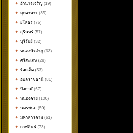
+
อำนาจเจริญ
(19)
+
มุกดาหาร
(35)
+
ยโสธร
(75)
+
สุรินทร์
(57)
+
บุรีรัมย์
(32)
+
หนองบัวลำภู
(63)
+
ศรีสะเกษ
(28)
+
ร้อยเอ็ด
(53)
+
อุบลราชธานี
(81)
+
บึงกาฬ
(67)
+
หนองคาย
(100)
+
นครพนม
(50)
+
มหาสารคาม
(61)
+
กาฬสินธ์
(73)