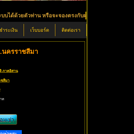
ตัวท่าน หรือจะจองตรงกับผมได้เลย โทร 080-3578737 ID L
ีชำระเงิน
เว็บบอร์ด
ติดต่อเรา
ด จ.นครราชสีมา
จิ ภาคอิสาน
ชสีมา
2
าท