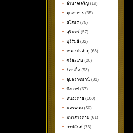
+
อำนาจเจริญ
(19)
+
มุกดาหาร
(35)
+
ยโสธร
(75)
+
สุรินทร์
(57)
+
บุรีรัมย์
(32)
+
หนองบัวลำภู
(63)
+
ศรีสะเกษ
(28)
+
ร้อยเอ็ด
(53)
+
อุบลราชธานี
(81)
+
บึงกาฬ
(67)
+
หนองคาย
(100)
+
นครพนม
(50)
+
มหาสารคาม
(61)
+
กาฬสินธ์
(73)