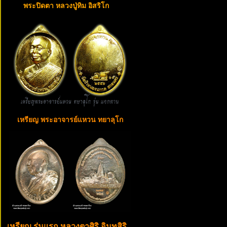
พระปิดตา หลวงปู่ทิม อิสริโก
เหรียญ พระอาจารย์แหวน ทยาลุโก
เหรียญ รุ่นแรก หลวงตาศิริ อินทสิริ