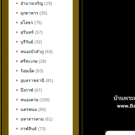
+
อำนาจเจริญ
(19)
+
มุกดาหาร
(35)
+
ยโสธร
(75)
+
สุรินทร์
(57)
+
บุรีรัมย์
(32)
+
หนองบัวลำภู
(63)
+
ศรีสะเกษ
(28)
+
ร้อยเอ็ด
(53)
+
อุบลราชธานี
(81)
+
บึงกาฬ
(67)
+
หนองคาย
(100)
+
นครพนม
(50)
+
มหาสารคาม
(61)
+
กาฬสินธ์
(73)