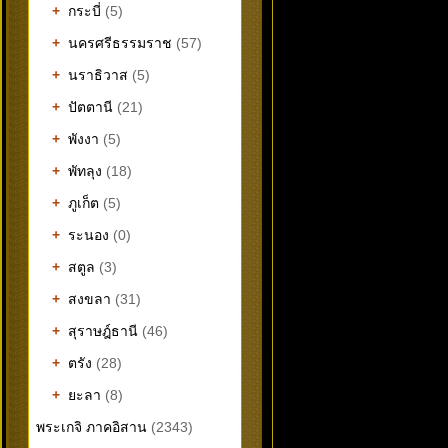
+
กระบี่
(5)
+
นครศรีธรรมราช
(57)
+
นราธิวาส
(5)
+
ปัตตานี
(21)
+
พังงา
(5)
+
พัทลุง
(18)
+
ภูเก็ต
(5)
+
ระนอง
(0)
+
สตูล
(3)
+
สงขลา
(31)
+
สุราษฎ์ธานี
(46)
+
ตรัง
(28)
+
ยะลา
(8)
พระเกจิ ภาคอิสาน
(2343)