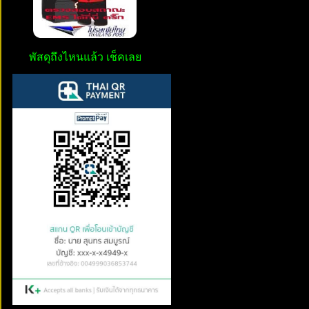
พัสดุถึงไหนแล้ว เช็คเลย